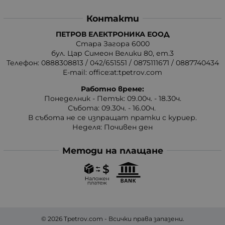
Контакти
ПЕТРОВ ЕЛЕКТРОНИКА ЕООД
Стара Загора 6000
бул. Цар Симеон Велики 80, ет.3
Телефон:
0888308813
/
042/651551
/
0875111671
/
0887740434
E-mail:
office:at:tpetrov.com
Работно време:
Понеделник - Петък: 09.00ч. - 18.30ч.
Събота: 09.30ч. - 16.00ч.
В събота не се изпращат пратки с куриер.
Неделя: Почивен ден
Методи на плащане
© 2026
Tpetrov.com
- Всички права запазени.