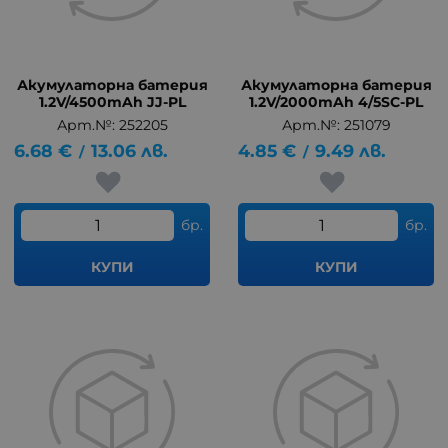
Акумулаторна батерия
Акумулаторна батерия
1.2V/4500mAh JJ-PL
1.2V/2000mAh 4/5SC-PL
Арт.№: 252205
Арт.№: 251079
6.68
€
13.06
лв.
4.85
€
9.49
лв.
/
/
бр.
бр.
КУПИ
КУПИ