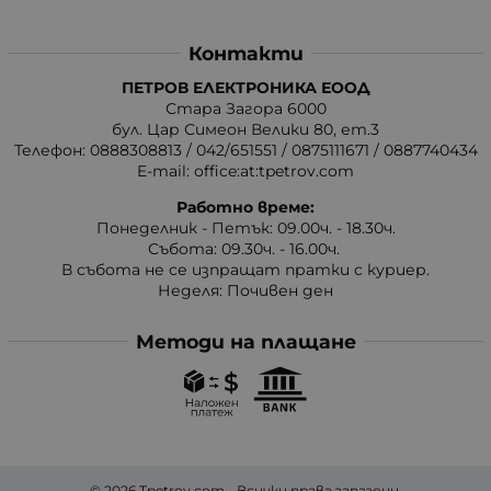
Контакти
ПЕТРОВ ЕЛЕКТРОНИКА ЕООД
Стара Загора 6000
бул. Цар Симеон Велики 80, ет.3
Телефон:
0888308813
/
042/651551
/
0875111671
/
0887740434
E-mail:
office:at:tpetrov.com
Работно време:
Понеделник - Петък: 09.00ч. - 18.30ч.
Събота: 09.30ч. - 16.00ч.
В събота не се изпращат пратки с куриер.
Неделя: Почивен ден
Методи на плащане
© 2026
Tpetrov.com
- Всички права запазени.