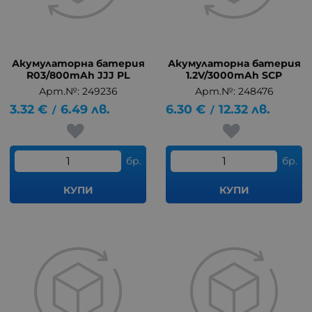
Акумулаторна батерия
Акумулаторна батерия
R03/800mAh JJJ PL
1.2V/3000mAh SCP
Арт.№: 249236
Арт.№: 248476
3.32
€
6.49
лв.
6.30
€
12.32
лв.
/
/
бр.
бр.
КУПИ
КУПИ