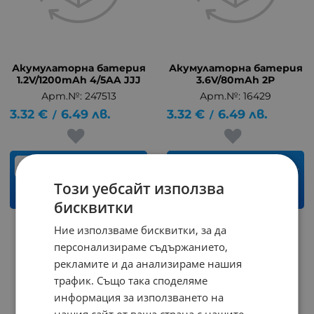
Акумулаторна батерия
Акумулаторна батерия
1.2V/1200mAh 4/5AA JJJ
3.6V/80mAh 2P
Арт.№: 247513
Арт.№: 16429
3.32
€
6.49
лв.
3.32
€
6.49
лв.
/
/
бр.
бр.
Този уебсайт използва
КУПИ
КУПИ
бисквитки
Ние използваме бисквитки, за да
На страница по:
персонализираме съдържанието,
рекламите и да анализираме нашия
трафик. Също така споделяме
информация за използването на
нашия сайт от ваша страна с нашите