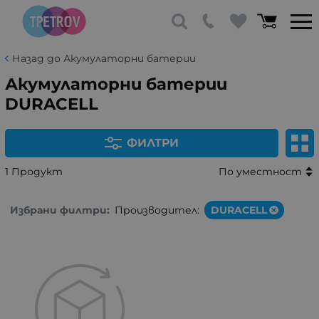
Назад до Акумулаторни батерии
Акумулаторни батерии
DURACELL
ФИЛТРИ
1 Продукт
По уместност
Избрани филтри:
Производител:
DURACELL