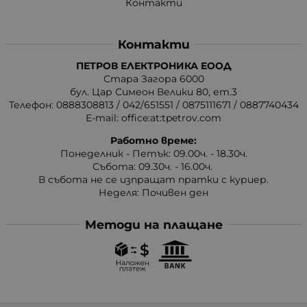
Контакти
Контакти
ПЕТРОВ ЕЛЕКТРОНИКА ЕООД
Стара Загора 6000
бул. Цар Симеон Велики 80, ет.3
Телефон:
0888308813
/
042/651551
/
0875111671
/
0887740434
E-mail:
office:at:tpetrov.com
Работно време:
Понеделник - Петък: 09.00ч. - 18.30ч.
Събота: 09.30ч. - 16.00ч.
В събота не се изпращат пратки с куриер.
Неделя: Почивен ден
Методи на плащане