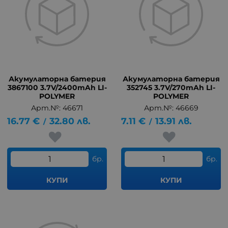
Акумулаторна батерия
Акумулаторна батерия
3867100 3.7V/2400mAh LI-
352745 3.7V/270mAh LI-
POLYMER
POLYMER
Арт.№: 46671
Арт.№: 46669
16.77
€
32.80
лв.
7.11
€
13.91
лв.
/
/
бр.
бр.
КУПИ
КУПИ