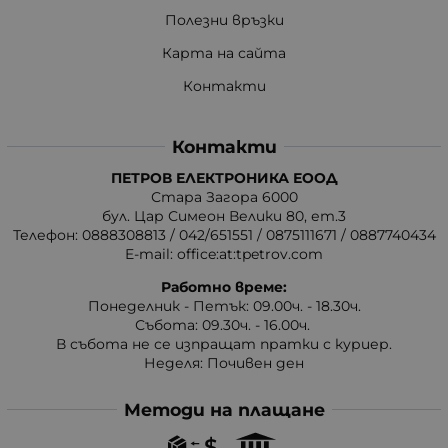
Полезни връзки
Карта на сайта
Контакти
Контакти
ПЕТРОВ ЕЛЕКТРОНИКА ЕООД
Стара Загора 6000
бул. Цар Симеон Велики 80, ет.3
Телефон:
0888308813
/
042/651551
/
0875111671
/
0887740434
E-mail:
office:at:tpetrov.com
Работно време:
Понеделник - Петък: 09.00ч. - 18.30ч.
Събота: 09.30ч. - 16.00ч.
В събота не се изпращат пратки с куриер.
Неделя: Почивен ден
Методи на плащане