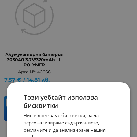
Акумулаторна батерия
303040 3.7V/320mAh LI-
POLYMER
Арт.№: 46668
7.57
€
14.81
лв.
/
Този уебсайт използва
бр.
бисквитки
Ние използваме бисквитки, за да
КУПИ
персонализираме съдържанието,
рекламите и да анализираме нашия
На страница по: