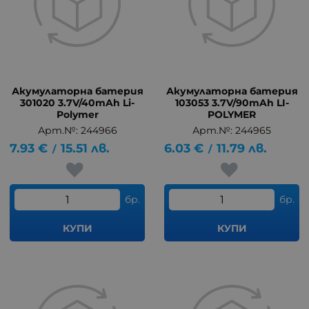
Акумулаторна батерия
Акумулаторна батерия
301020 3.7V/40mAh Li-
103053 3.7V/90mAh LI-
Polymer
POLYMER
Арт.№: 244966
Арт.№: 244965
7.93
€
15.51
лв.
6.03
€
11.79
лв.
/
/
бр.
бр.
КУПИ
КУПИ