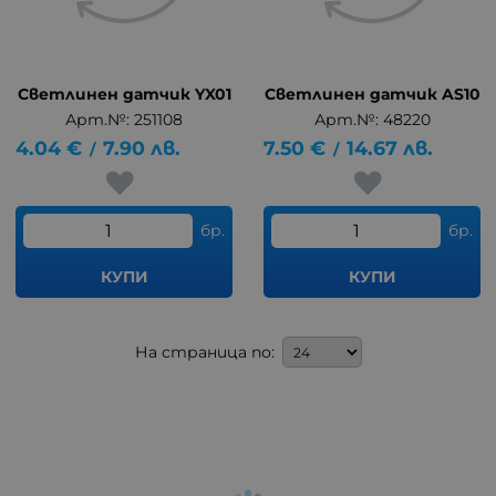
Светлинен датчик YX01
Светлинен датчик AS10
Арт.№: 251108
Арт.№: 48220
4.04
€
7.90
лв.
7.50
€
14.67
лв.
/
/
бр.
бр.
КУПИ
КУПИ
На страница по: