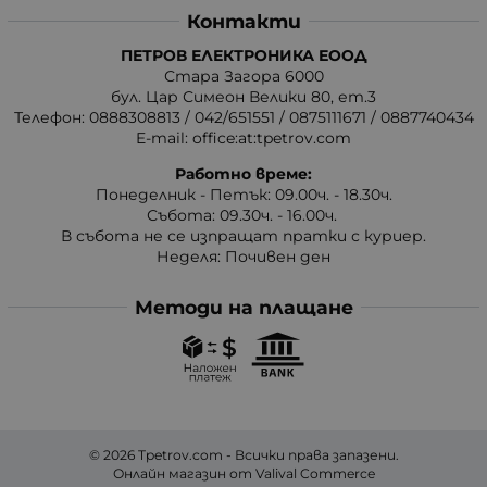
Контакти
ПЕТРОВ ЕЛЕКТРОНИКА ЕООД
Стара Загора 6000
бул. Цар Симеон Велики 80, ет.3
Телефон:
0888308813
/
042/651551
/
0875111671
/
0887740434
E-mail:
office:at:tpetrov.com
Работно време:
Понеделник - Петък: 09.00ч. - 18.30ч.
Събота: 09.30ч. - 16.00ч.
В събота не се изпращат пратки с куриер.
Неделя: Почивен ден
Методи на плащане
© 2026
Tpetrov.com
- Всички права запазени.
Онлайн магазин от
Valival Commerce