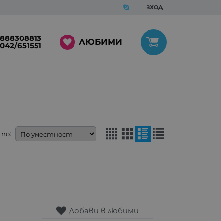
ВХОД
888308813
ЛЮБИМИ
042/651551
по:
Добави в любими