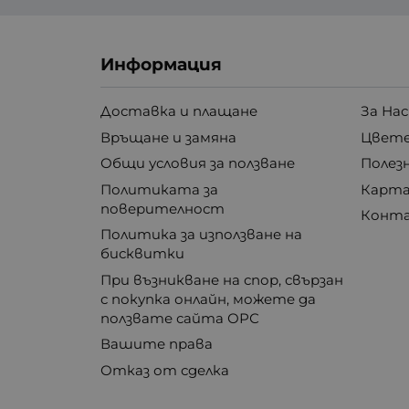
Информация
Доставка и плащане
За Нас
Връщане и замяна
Цвете
Общи условия за ползване
Полез
Политиката за
Карта
поверителност
Конт
Политика за използване на
бисквитки
При възникване на спор, свързан
с покупка онлайн, можете да
ползвате сайта ОРС
Вашите права
Отказ от сделка