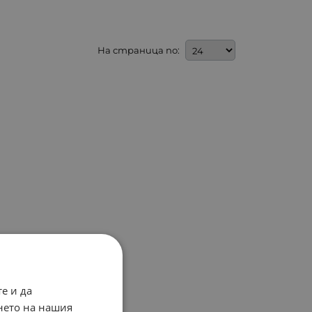
На страница по:
е и да
нето на нашия