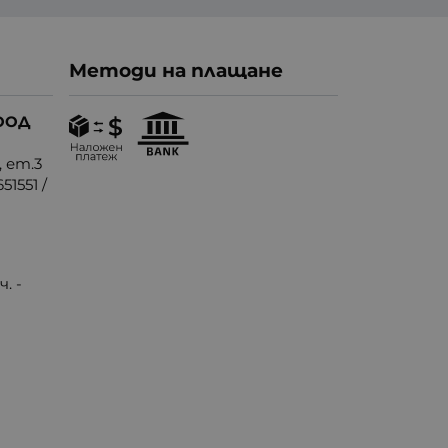
Методи на плащане
ООД
, ет.3
51551
/
. -