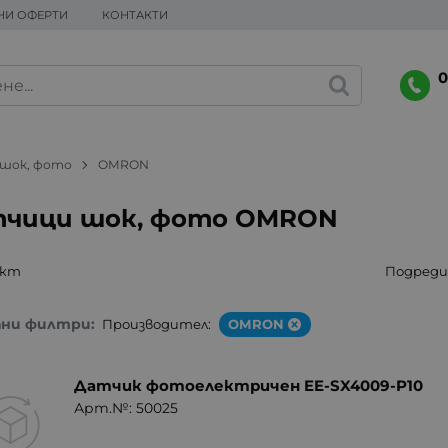
НИ ОФЕРТИ
КОНТАКТИ
0
 шок, фото
OMRON
чици шок, фото OMRON
укт
Подреди 
ани филтри:
Производител:
OMRON
Датчик фотоелектричен EE-SX4009-P10
Арт.№: 50025