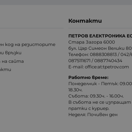
Контакти
ПЕТРОВ ЕЛЕКТРОНИКА Е
Стара Загора 6000
н код на резисторите
бул. Цар Симеон Велики 80
ни връзки
Телефон:
0888308813
/
042/6
0875111671
/
0887740434
 на сайта
E-mail:
office:at:tpetrov.com
акти
Работно време:
Понеделник - Петък: 09.00ч
18.30ч.
Събота: 09.30ч. - 16.00ч.
В събота не се изпращат
пратки с куриер.
Неделя: Почивен ден