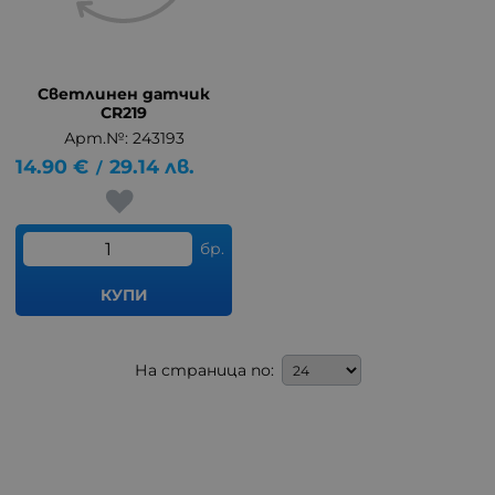
Светлинен датчик
CR219
Арт.№: 243193
14.90
€
29.14
лв.
/
бр.
КУПИ
На страница по: