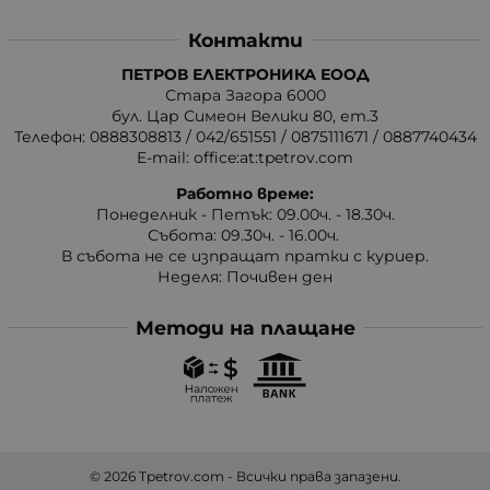
Контакти
ПЕТРОВ ЕЛЕКТРОНИКА ЕООД
Стара Загора 6000
бул. Цар Симеон Велики 80, ет.3
Телефон:
0888308813
/
042/651551
/
0875111671
/
0887740434
E-mail:
office:at:tpetrov.com
Работно време:
Понеделник - Петък: 09.00ч. - 18.30ч.
Събота: 09.30ч. - 16.00ч.
В събота не се изпращат пратки с куриер.
Неделя: Почивен ден
Методи на плащане
© 2026
Tpetrov.com
- Всички права запазени.