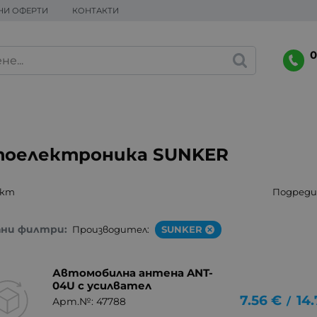
НИ ОФЕРТИ
КОНТАКТИ
0
оелектроника SUNKER
укт
Подреди 
ани филтри:
Производител:
SUNKER
Автомобилна антена ANT-
04U с усилвател
7.56
€
14
/
Арт.№: 47788