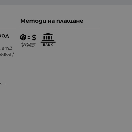
Методи на плащане
ООД
, ет.3
51551
/
. -