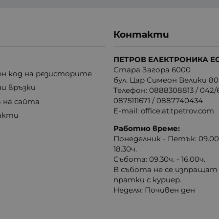
Контакти
ПЕТРОВ ЕЛЕКТРОНИКА Е
Стара Загора 6000
н код на резисторите
бул. Цар Симеон Велики 80
ни връзки
Телефон:
0888308813
/
042/6
0875111671
/
0887740434
 на сайта
E-mail:
office:at:tpetrov.com
акти
Работно време:
Понеделник - Петък: 09.00ч
18.30ч.
Събота: 09.30ч. - 16.00ч.
В събота не се изпращат
пратки с куриер.
Неделя: Почивен ден