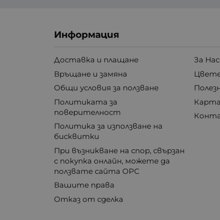
Информация
Доставка и плащане
За Нас
Връщане и замяна
Цвете
Общи условия за ползване
Полез
Политиката за
Карта
поверителност
Конт
Политика за използване на
бисквитки
При възникване на спор, свързан
с покупка онлайн, можете да
ползвате сайта ОРС
Вашите права
Отказ от сделка