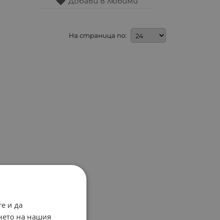
Добави в любими
На страница по:
е и да
нето на нашия