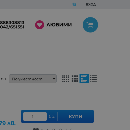
ВХОД
888308813
ЛЮБИМИ
042/651551
по:
бр.
КУПИ
.79
лв.