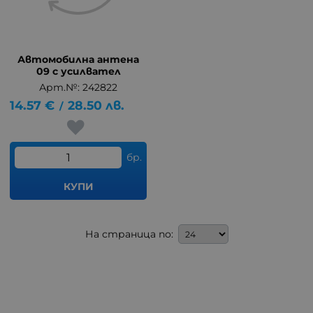
Автомобилна антена
09 с усилвател
Арт.№: 242822
14.57
€
28.50
лв.
/
бр.
КУПИ
На страница по: