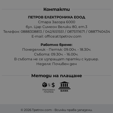
Контакти
ПЕТРОВ ЕЛЕКТРОНИКА ЕООД
Стара Загора 6000
бул. Цар Симеон Велики 80, ет.3
Телефон:
0888308813
/
042/651551
/
0875111671
/
0887740434
E-mail:
office:at:tpetrov.com
Работно време:
Понеделник - Петък: 09.00ч. - 18.30ч.
Събота: 09.30ч. - 16.00ч.
В събота не се изпращат пратки с куриер.
Неделя: Почивен ден
Методи на плащане
© 2026
Tpetrov.com
- Всички права запазени.