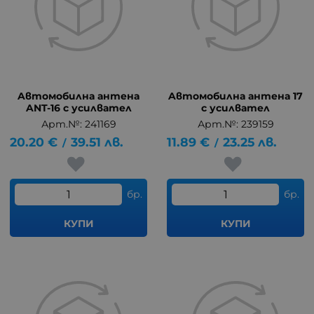
Aвтомобилна антена
Aвтомобилна антена 17
ANT-16 с усилвател
с усилвател
Арт.№: 241169
Арт.№: 239159
20.20
€
39.51
лв.
11.89
€
23.25
лв.
/
/
бр.
бр.
КУПИ
КУПИ