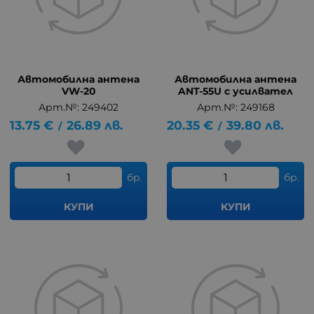
Автомобилна антена
Автомобилна антена
VW-20
ANT-55U с усилвател
Арт.№: 249402
Арт.№: 249168
13.75
€
26.89
лв.
20.35
€
39.80
лв.
/
/
бр.
бр.
КУПИ
КУПИ