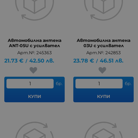
Автомобилна антена
Автомобилна антена
ANT-05U с усилвател
03U с усилвател
Арт.№: 245363
Арт.№: 242853
21.73
€
42.50
лв.
23.78
€
46.51
лв.
/
/
бр.
бр.
КУПИ
КУПИ