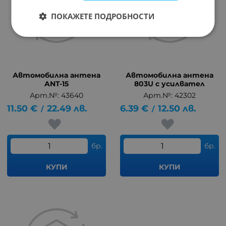
ПОКАЖЕТЕ ПОДРОБНОСТИ
Автомобилна антена
Автомобилна антена
ANT-15
803U с усилвател
Арт.№: 43640
Арт.№: 42302
11.50
€
22.49
лв.
6.39
€
12.50
лв.
/
/
бр.
бр.
КУПИ
КУПИ