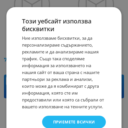
Този уебсайт използва
бисквитки
Ние използваме бисквитки, за да
Автомобилна антена
Автомобилна антена
персонализираме съдържанието,
802U с усилвател
ANT-006 накрайник
рекламите и да анализираме нашия
Арт.№: 50049
Арт.№: 49858
трафик. Също така споделяме
7.41
€
14.49
лв.
4.80
€
9.39
лв.
/
/
информация за използването на
нашия сайт от ваша страна с нашите
партньори за реклама и анализи,
бр.
бр.
които може да я комбинират с друга
информация, която сте им
КУПИ
КУПИ
предоставили или която са събрали от
вашето използване на техните услуги.
ПРИЕМЕТЕ ВСИЧКИ