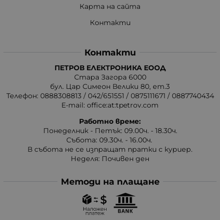
Карта на сайта
Контакти
Контакти
ПЕТРОВ ЕЛЕКТРОНИКА ЕООД
Стара Загора 6000
бул. Цар Симеон Велики 80, ет.3
Телефон:
0888308813
/
042/651551
/
0875111671
/
0887740434
E-mail:
office:at:tpetrov.com
Работно време:
Понеделник - Петък: 09.00ч. - 18.30ч.
Събота: 09.30ч. - 16.00ч.
В събота не се изпращат пратки с куриер.
Неделя: Почивен ден
Методи на плащане