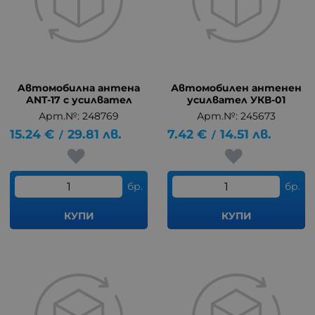
Aвтомобилна антена
Автомобилен антенен
ANT-17 с усилвател
усилвател УКВ-01
Арт.№: 248769
Арт.№: 245673
15.24
€
29.81
лв.
7.42
€
14.51
лв.
/
/
бр.
бр.
КУПИ
КУПИ