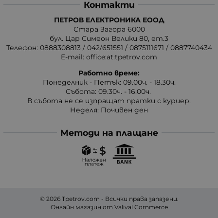
Контакти
ПЕТРОВ ЕЛЕКТРОНИКА ЕООД
Стара Загора 6000
бул. Цар Симеон Велики 80, ет.3
Телефон:
0888308813
/
042/651551
/
0875111671
/
0887740434
E-mail:
office:at:tpetrov.com
Работно време:
Понеделник - Петък: 09.00ч. - 18.30ч.
Събота: 09.30ч. - 16.00ч.
В събота не се изпращат пратки с куриер.
Неделя: Почивен ден
Методи на плащане
© 2026
Tpetrov.com
- Всички права запазени.
Онлайн магазин от
Valival Commerce