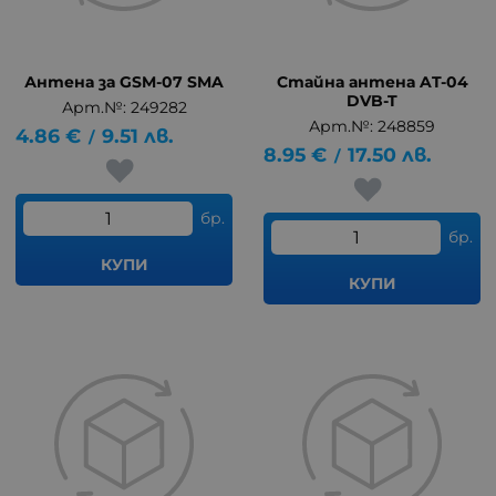
Антена за GSM-07 SMA
Стайна антена AT-04
DVB-T
Арт.№: 249282
Арт.№: 248859
4.86
€
9.51
лв.
/
8.95
€
17.50
лв.
/
бр.
бр.
КУПИ
КУПИ