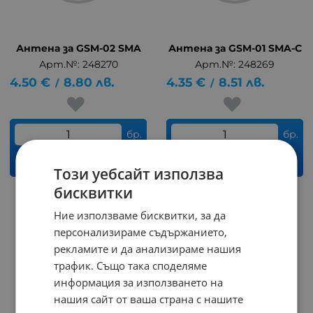
Антена за GSM-02 SMA
Антена за GSM-01 SMA-C
Арт.№: 248270
Арт.№: 248269
4.50
€
8.80
лв.
4.35
€
8.51
лв.
/
/
бр.
бр.
КУПИ
КУПИ
Този уебсайт използва
бисквитки
Ние използваме бисквитки, за да
персонализираме съдържанието,
рекламите и да анализираме нашия
трафик. Също така споделяме
информация за използването на
нашия сайт от ваша страна с нашите