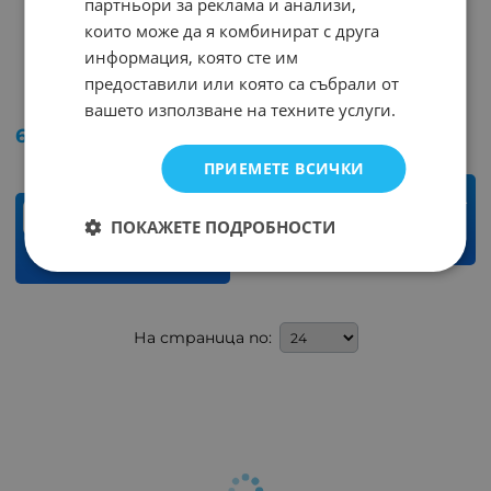
партньори за реклама и анализи,
които може да я комбинират с друга
информация, която сте им
Антена WI-FI 2.4GHz
Антена WI-FI 2.4GHz
предоставили или която са събрали от
SMA-M
Арт.№: 50108
Арт.№: 244610
вашето използване на техните услуги.
4.59
€
8.98
лв.
/
6.90
€
13.50
лв.
/
ПРИЕМЕТЕ ВСИЧКИ
бр.
бр.
ПОКАЖЕТЕ ПОДРОБНОСТИ
КУПИ
КУПИ
На страница по: