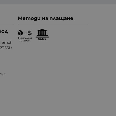
Методи на плащане
ООД
, ет.3
51551
/
. -