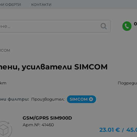
НИ ОФЕРТИ
КОНТАКТИ
0
MCOM
ени, усилватели SIMCOM
укт
Подреди 
ани филтри:
Производител:
SIMCOM
GSM/GPRS SIM900D
Арт.№: 41460
23.01
€
45.
/