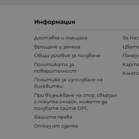
Информация
Доставка и плащане
За Нас
Връщане и замяна
Цвете
Общи условия за ползване
Полез
Политиката за
Карта
поверителност
Конт
Политика за използване на
бисквитки
При възникване на спор, свързан
с покупка онлайн, можете да
ползвате сайта ОРС
Вашите права
Отказ от сделка