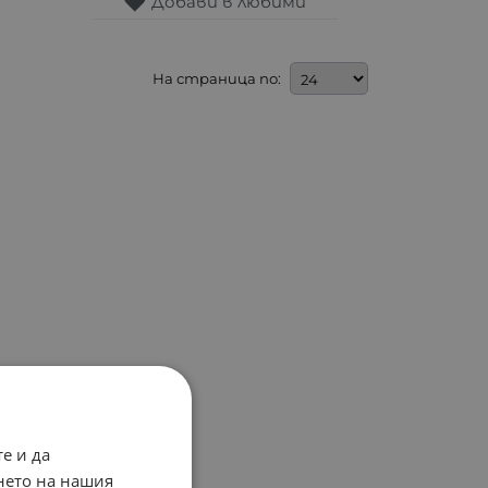
Добави в любими
На страница по:
е и да
нето на нашия