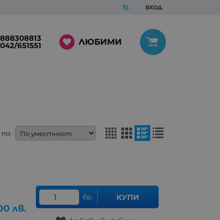
ВХОД
888308813
ЛЮБИМИ
042/651551
по:
бр.
КУПИ
00
лв.