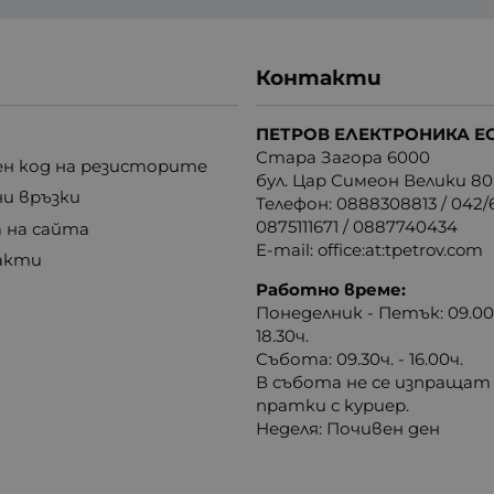
Контакти
ПЕТРОВ ЕЛЕКТРОНИКА Е
Стара Загора 6000
н код на резисторите
бул. Цар Симеон Велики 80
ни връзки
Телефон:
0888308813
/
042/6
0875111671
/
0887740434
 на сайта
E-mail:
office:at:tpetrov.com
акти
Работно време:
Понеделник - Петък: 09.00ч
18.30ч.
Събота: 09.30ч. - 16.00ч.
В събота не се изпращат
пратки с куриер.
Неделя: Почивен ден