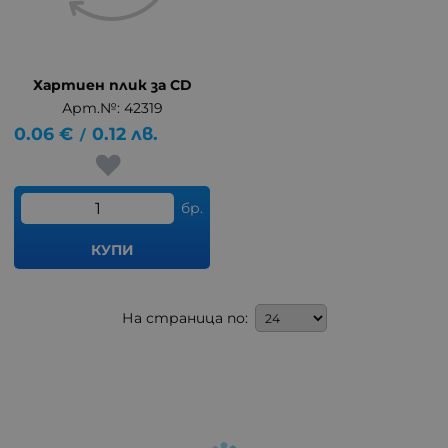
Хартиен плик за CD
Арт.№: 42319
0.06
€
0.12
лв.
/
бр.
КУПИ
На страница по: