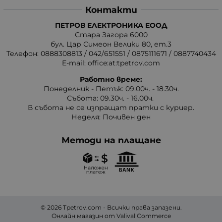
Контакти
ПЕТРОВ ЕЛЕКТРОНИКА ЕООД
Стара Загора 6000
бул. Цар Симеон Велики 80, ет.3
Телефон:
0888308813
/
042/651551
/
0875111671
/
0887740434
E-mail:
office:at:tpetrov.com
Работно време:
Понеделник - Петък: 09.00ч. - 18.30ч.
Събота: 09.30ч. - 16.00ч.
В събота не се изпращат пратки с куриер.
Неделя: Почивен ден
Методи на плащане
© 2026
Tpetrov.com
- Всички права запазени.
Онлайн магазин от
Valival Commerce