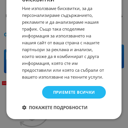
Ние използваме бисквитки, за да
персонализираме съдържанието,
Резистор 5.1KOM/0.25W
Резистор 0.15OM/2W 1%
SMD 1206 0.1%
рекламите и да анализираме нашия
Арт.№: 42710
Арт.№: 242194
трафик. Също така споделяме
0.41
€
0.80
лв.
/
0.19
€
0.37
лв.
/
информация за използването на
нашия сайт от ваша страна с нашите
партньори за реклама и анализи,
бр.
бр.
които може да я комбинират с друга
информация, която сте им
КУПИ
КУПИ
предоставили или която са събрали от
вашето използване на техните услуги.
НЕНАЛИЧЕН
ПРИЕМЕТЕ ВСИЧКИ
ПОКАЖЕТЕ ПОДРОБНОСТИ