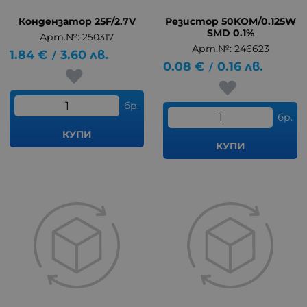
Кондензатор 25F/2.7V
Резистор 50KOM/0.125W
SMD 0.1%
Арт.№: 250317
Арт.№: 246623
1.84
€
3.60
лв.
/
0.08
€
0.16
лв.
/
бр.
бр.
КУПИ
КУПИ