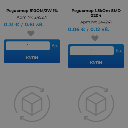
Резистор 510OM/2W 1%
Резистор 1.5kOm SMD
0204
Арт.№: 245271
Арт.№: 244241
0.31
€
0.61
лв.
/
0.06
€
0.12
лв.
/
бр.
бр.
КУПИ
КУПИ