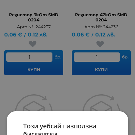
Резистор 3kOm SMD
Резистор 47kOm SMD
0204
0204
Арт.№: 244237
Арт.№: 244236
0.06
€
0.12
лв.
0.06
€
0.12
лв.
/
/
бр.
бр.
КУПИ
КУПИ
Този уебсайт използва
бисквитки