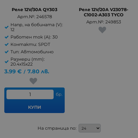
Реле 12V/30A QY303
Реле 12V/20A V23078-
C1002-A303 TYCO
Арт.№: 246578
Арт.№: 249853
Напр, на бобината (V):
12
Работен ток (A): 30
Контакти: SPDT
Тип: Автомобилно
Размери (mm):
20.4x15x22
3.99
€
7.80
лв.
/
бр.
КУПИ
На страница по: