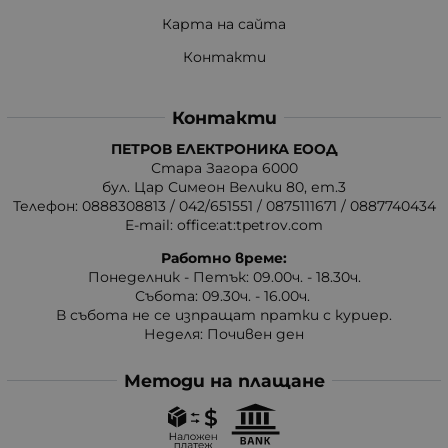
Карта на сайта
Контакти
Контакти
ПЕТРОВ ЕЛЕКТРОНИКА ЕООД
Стара Загора 6000
бул. Цар Симеон Велики 80, ет.3
Телефон:
0888308813
/
042/651551
/
0875111671
/
0887740434
E-mail:
office:at:tpetrov.com
Работно време:
Понеделник - Петък: 09.00ч. - 18.30ч.
Събота: 09.30ч. - 16.00ч.
В събота не се изпращат пратки с куриер.
Неделя: Почивен ден
Методи на плащане