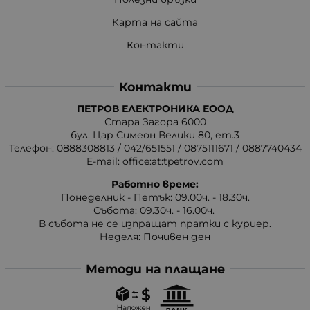
Карта на сайта
Контакти
Контакти
ПЕТРОВ ЕЛЕКТРОНИКА ЕООД
Стара Загора 6000
бул. Цар Симеон Велики 80, ет.3
Телефон:
0888308813
/
042/651551
/
0875111671
/
0887740434
E-mail:
office:at:tpetrov.com
Работно време:
Понеделник - Петък: 09.00ч. - 18.30ч.
Събота: 09.30ч. - 16.00ч.
В събота не се изпращат пратки с куриер.
Неделя: Почивен ден
Методи на плащане