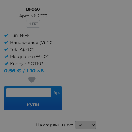
BF960
Арт.№: 2073
N-FET
Тип: N-FET
Напрежение (V): 20
Ток (A): 0.02
Мощност (W): 0.2
Корпус: SOT103
0.56
€
1.10
лв.
/
бр.
КУПИ
На страница по: