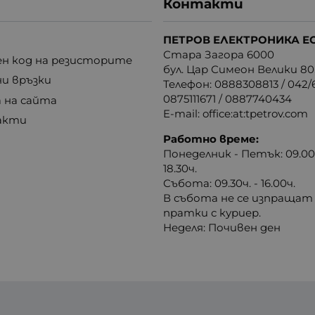
Контакти
ПЕТРОВ ЕЛЕКТРОНИКА Е
Стара Загора 6000
н код на резисторите
бул. Цар Симеон Велики 80
ни връзки
Телефон:
0888308813
/
042/6
0875111671
/
0887740434
 на сайта
E-mail:
office:at:tpetrov.com
акти
Работно време:
Понеделник - Петък: 09.00ч
18.30ч.
Събота: 09.30ч. - 16.00ч.
В събота не се изпращат
пратки с куриер.
Неделя: Почивен ден