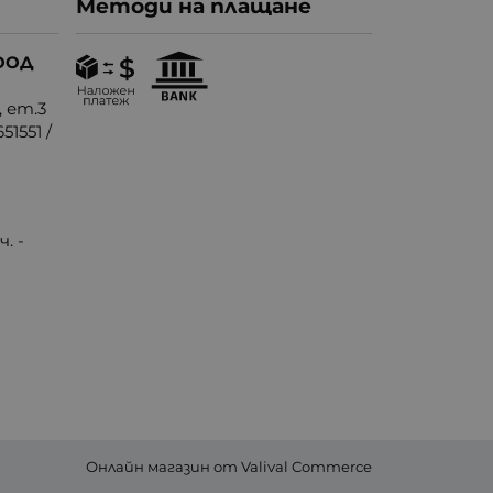
Методи на плащане
ООД
, ет.3
51551
/
. -
Онлайн магазин от
Valival Commerce