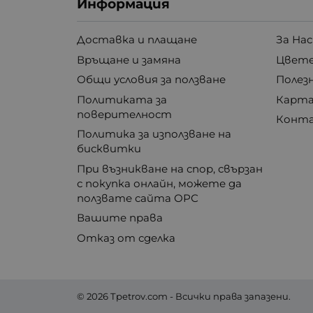
Информация
Доставка и плащане
За Нас
Връщане и замяна
Цвете
Общи условия за ползване
Полез
Политиката за
Карта
поверителност
Конт
Политика за използване на
бисквитки
При възникване на спор, свързан
с покупка онлайн, можете да
ползвате сайта ОРС
Вашите права
Отказ от сделка
© 2026
Tpetrov.com
- Всички права запазени.