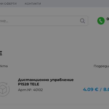
НИ ОФЕРТИ
КОНТАКТИ
0
E
укта
Подреди 
Дистанционно управление
P1528 TELE
4.09
€
8.
/
Арт.№: 40102