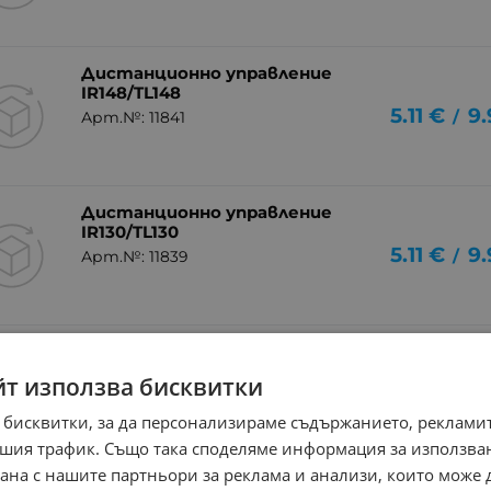
Дистанционно управление
IR148/TL148
5.11
€
9.
/
Арт.№: 11841
Дистанционно управление
IR130/TL130
5.11
€
9.
/
Арт.№: 11839
Дистанционно управление
IR111/TL111
йт използва бисквитки
5.11
€
9.
/
Арт.№: 11837
 бисквитки, за да персонализираме съдържанието, рекламит
шия трафик. Също така споделяме информация за използва
рана с нашите партньори за реклама и анализи, които може