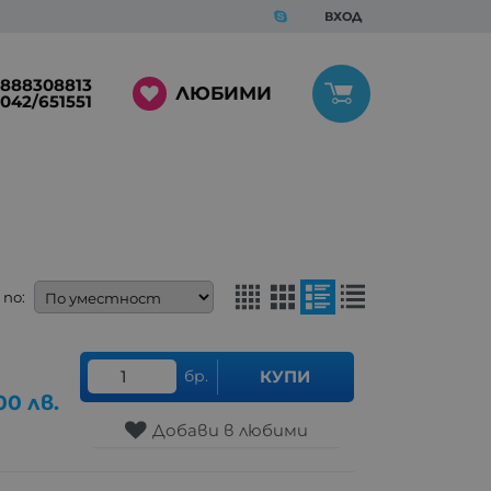
ВХОД
888308813
ЛЮБИМИ
042/651551
по:
бр.
КУПИ
00
лв.
Добави в любими