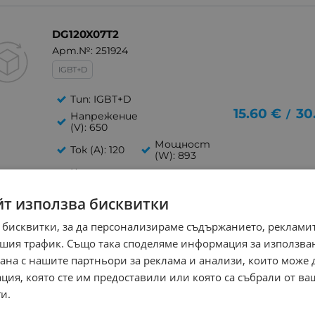
DG120X07T2
Арт.№: 251924
IGBT+D
Тип: IGBT+D
15.60
€
30
/
Напрежение
(V): 650
Мощност
Ток (A): 120
(W): 893
Корпус:
TO247PLUS
йт използва бисквитки
 бисквитки, за да персонализираме съдържанието, рекламит
шия трафик. Също така споделяме информация за използва
рана с нашите партньори за реклама и анализи, които може
ция, която сте им предоставили или която са събрали от в
и.