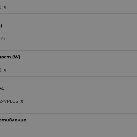
0
(1)
)
0
(1)
ост (W)
3
(1)
ус
247PLUS
(1)
отивление