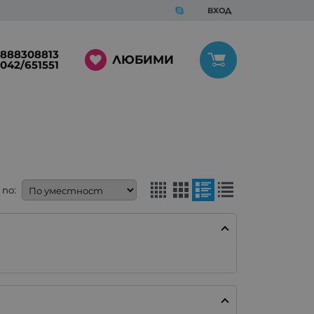
ВХОД
888308813
ЛЮБИМИ
042/651551
по: