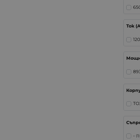
65
Ток (A
12
Мощн
89
Корп
TO
Съпр
-
(1)