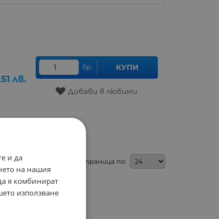
бр.
КУПИ
.51
лв.
Добави в любими
е и да
На страница по:
нето на нашия
 да я комбинират
ашето използване