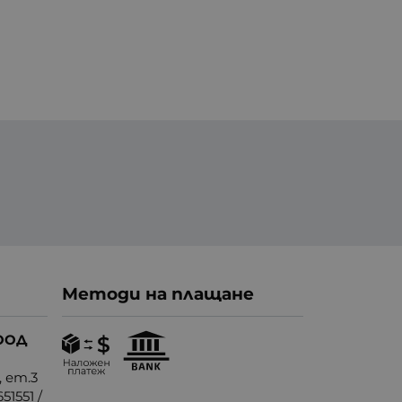
Методи на плащане
ООД
, ет.3
51551
/