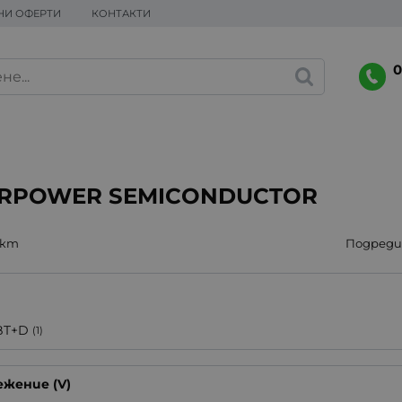
НИ ОФЕРТИ
КОНТАКТИ
0
ARPOWER SEMICONDUCTOR
укт
Подреди 
BT+D
(1)
жение (V)