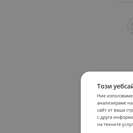
Този уебса
Ние използваме
анализираме на
сайт от ваша ст
с друга информа
на техните услуг