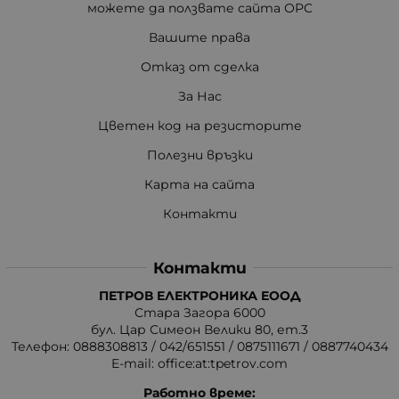
можете да ползвате сайта ОРС
Вашите права
Отказ от сделка
За Нас
Цветен код на резисторите
Полезни връзки
Карта на сайта
Контакти
Контакти
ПЕТРОВ ЕЛЕКТРОНИКА ЕООД
Стара Загора 6000
бул. Цар Симеон Велики 80, ет.3
Телефон:
0888308813
/
042/651551
/
0875111671
/
0887740434
E-mail:
office:at:tpetrov.com
Работно време: