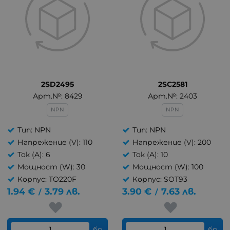
2SD2495
2SC2581
Арт.№: 8429
Арт.№: 2403
NPN
NPN
Тип: NPN
Тип: NPN
Напрежение (V): 110
Напрежение (V): 200
Ток (A): 6
Ток (A): 10
Мощност (W): 30
Мощност (W): 100
Корпус: TO220F
Корпус: SOT93
1.94
€
3.79
лв.
3.90
€
7.63
лв.
/
/
бр.
бр.