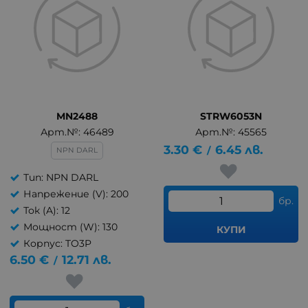
MN2488
STRW6053N
Арт.№: 46489
Арт.№: 45565
3.30
€
6.45
лв.
/
NPN DARL
Тип: NPN DARL
Напрежение (V): 200
бр.
Ток (A): 12
Мощност (W): 130
КУПИ
Корпус: TO3P
6.50
€
12.71
лв.
/