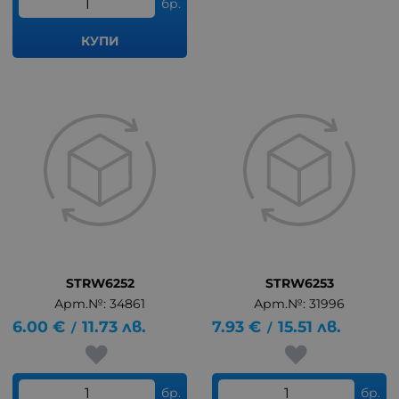
бр.
КУПИ
STRW6252
STRW6253
Арт.№: 34861
Арт.№: 31996
6.00
€
11.73
лв.
7.93
€
15.51
лв.
/
/
бр.
бр.