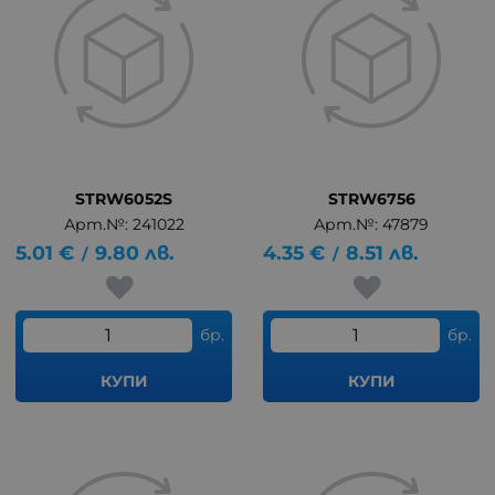
STRW6052S
STRW6756
Арт.№: 241022
Арт.№: 47879
5.01
€
9.80
лв.
4.35
€
8.51
лв.
/
/
бр.
бр.
КУПИ
КУПИ