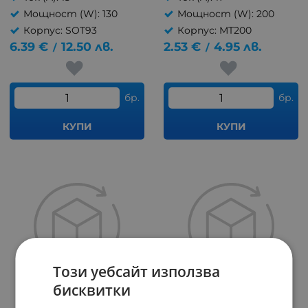
Мощност (W): 130
Мощност (W): 200
Корпус: SOT93
Корпус: MT200
6.39
€
12.50
лв.
2.53
€
4.95
лв.
/
/
бр.
бр.
КУПИ
КУПИ
Този уебсайт използва
бисквитки