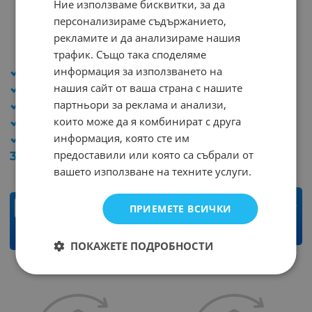
Ние използваме бисквитки, за да
FN1016
2SA1694
персонализираме съдържанието,
Арт.№: 11206
Арт.№: 9644
рекламите и да анализираме нашия
NPN
PNP
DARL+D
трафик. Също така споделяме
Тип: PNP
информация за използването на
Тип: NPN DARL+D
Напрежение (V): 120
нашия сайт от ваша страна с нашите
Напрежение (V): 160
Ток (A): 8
партньори за реклама и анализи,
Ток (A): 8
Мощност (W): 80
които може да я комбинират с друга
Мощност (W): 70
Корпус: TO3P
информация, която сте им
Корпус: TO3PML
2.81
€
5.50
лв.
/
предоставили или която са събрали от
3.17
€
6.20
лв.
/
вашето използване на техните услуги.
бр.
бр.
ПРИЕМЕТЕ ВСИЧКИ
КУПИ
КУПИ
ПОКАЖЕТЕ ПОДРОБНОСТИ