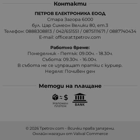
Контакти
ПЕТРОВ ЕЛЕКТРОНИКА ЕООД
Стара Загора 6000
бул. Цар Симеон Велики 80, ет.3
Телефон:
0888308813
/
042/651551
/
0875111671
/
0887740434
E-mail:
office:at:tpetrov.com
Работно време:
Понеделник - Петък: 09.00ч. - 18.30ч.
Събота: 09.30ч. - 16.00ч.
В събота не се изпращат пратки с куриер.
Неделя: Почивен ден
Методи на плащане
© 2026
Tpetrov.com
- Всички права запазени.
Онлайн магазин от
Valival Commerce