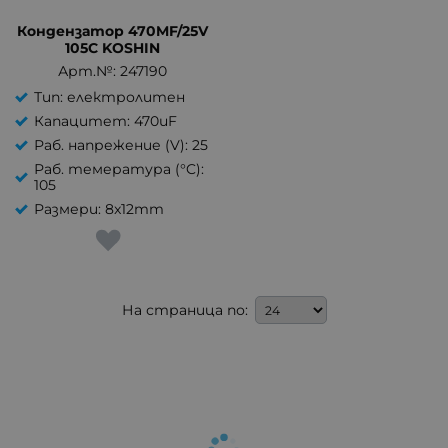
Кондензатор 470MF/25V
105C KOSHIN
Арт.№: 247190
Тип: електролитен
Капацитет: 470uF
Раб. напрежение (V): 25
Раб. темература (°C):
105
Размери: 8x12mm
На страница по: