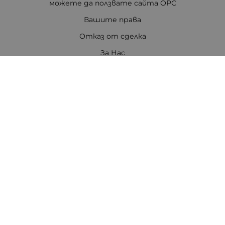
можете да ползвате сайта ОРС
Вашите права
Отказ от сделка
За Нас
Цветен код на резисторите
Полезни връзки
Карта на сайта
Контакти
Контакти
ПЕТРОВ ЕЛЕКТРОНИКА ЕООД
Стара Загора 6000
бул. Цар Симеон Велики 80, ет.3
Телефон:
0888308813
/
042/651551
/
0875111671
/
0887740434
E-mail:
office:at:tpetrov.com
Работно време: