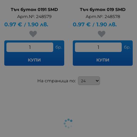
Тъч бутон 0191 SMD
Тъч бутон 019 SMD
Арт.№: 248579
Арт.№: 248578
0.97
€
1.90
лв.
0.97
€
1.90
лв.
/
/
бр.
бр.
КУПИ
КУПИ
На страница по: