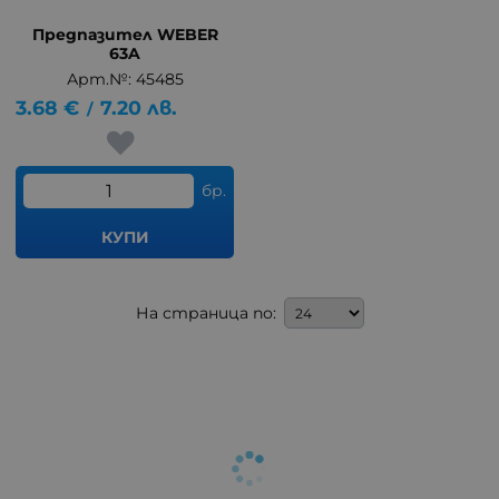
Предпазител WEBER
63A
Арт.№: 45485
3.68
€
7.20
лв.
/
бр.
КУПИ
На страница по: