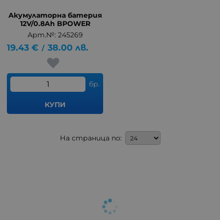
Акумулаторна батерия
12V/0.8Ah BPOWER
Арт.№: 245269
19.43
€
38.00
лв.
/
бр.
КУПИ
На страница по: