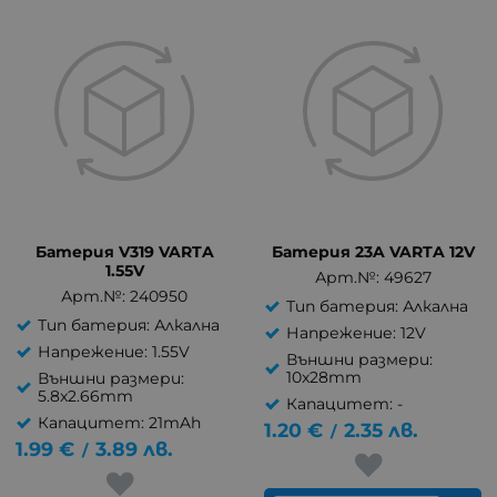
Батерия V319 VARTA
Батерия 23A VARTA 12V
1.55V
Арт.№: 49627
Арт.№: 240950
Тип батерия: Алкална
Тип батерия: Алкална
Напрежение: 12V
Напрежение: 1.55V
Външни размери:
10x28mm
Външни размери:
5.8x2.66mm
Капацитет: -
Капацитет: 21mAh
1.20
€
2.35
лв.
/
1.99
€
3.89
лв.
/