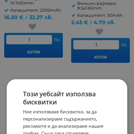
14.7x50mm
Външни размери:
9.5x1.65mm
Капацитет: 2000mAh
Капацитет: 30mAh
16.50
€
32.27
лв.
/
2.45
€
4.79
лв.
/
бр.
бр.
КУПИ
КУПИ
Този уебсайт използва
бисквитки
Ние използваме бисквитки, за да
персонализираме съдържанието,
рекламите и да анализираме нашия
трафик. Също така споделяме