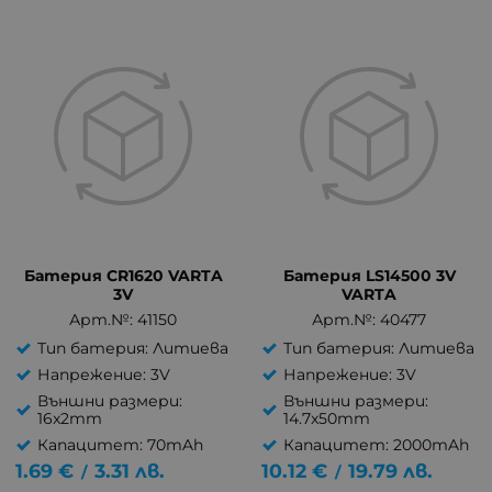
Батерия CR1620 VARTA
Батерия LS14500 3V
3V
VARTA
Арт.№: 41150
Арт.№: 40477
Тип батерия: Литиева
Тип батерия: Литиева
Напрежение: 3V
Напрежение: 3V
Външни размери:
Външни размери:
16x2mm
14.7x50mm
Капацитет: 70mAh
Капацитет: 2000mAh
1.69
€
3.31
лв.
10.12
€
19.79
лв.
/
/