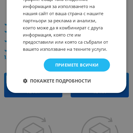
Батерия AG4 VARTA
Батерия AG7 VARTA
информация за използването на
1.55V
V395
нашия сайт от ваша страна с нашите
Арт.№: 47328
Арт.№: 44412
партньори за реклама и анализи,
Тип батерия: Алкална
Тип батерия: Алкална
които може да я комбинират с друга
Напрежение: 1.55V
Напрежение: 1.55V
информация, която сте им
Външни размери:
Външни размери:
предоставили или която са събрали от
6.8x2.6mm
9.5x2.7mm
вашето използване на техните услуги.
Капацитет: 24mAh
Капацитет: -
1.33
€
2.60
лв.
2.18
€
4.26
лв.
/
/
ПРИЕМЕТЕ ВСИЧКИ
бр.
бр.
ПОКАЖЕТЕ ПОДРОБНОСТИ
КУПИ
КУПИ