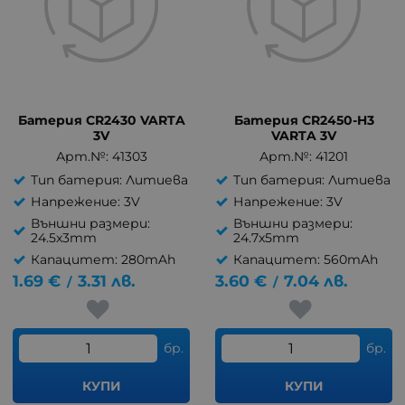
Батерия CR2430 VARTA
Батерия CR2450-H3
3V
VARTA 3V
Арт.№: 41303
Арт.№: 41201
Тип батерия: Литиева
Тип батерия: Литиева
Напрежение: 3V
Напрежение: 3V
Външни размери:
Външни размери:
24.5x3mm
24.7x5mm
Капацитет: 280mAh
Капацитет: 560mAh
1.69
€
3.31
лв.
3.60
€
7.04
лв.
/
/
бр.
бр.
КУПИ
КУПИ