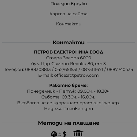
Полезни връзки
Карта на сайта
Контакти
Контакти
ПЕТРОВ ЕЛЕКТРОНИКА ЕООД
Стара Загора 6000
бул. Цар Симеон Велики 80, ет.3
Телефон:
0888308813
/
042/651551
/
0875111671
/
0887740434
E-mail:
office:at:tpetrov.com
Работно време:
Понеделник - Петък: 09.00ч. - 18.30ч.
Събота: 09.30ч. - 16.00ч.
В събота не се изпращат пратки с куриер.
Неделя: Почивен ден
Методи на плащане