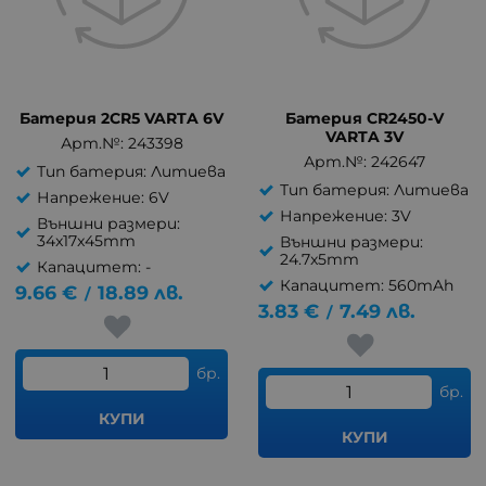
Батерия 2CR5 VARTA 6V
Батерия CR2450-V
VARTA 3V
Арт.№: 243398
Арт.№: 242647
Тип батерия: Литиева
Тип батерия: Литиева
Напрежение: 6V
Напрежение: 3V
Външни размери:
34x17x45mm
Външни размери:
24.7x5mm
Капацитет: -
Капацитет: 560mAh
9.66
€
18.89
лв.
/
3.83
€
7.49
лв.
/
бр.
бр.
КУПИ
КУПИ