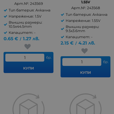
1.55V
Арт.№: 243569
Арт.№: 243568
Тип батерия: Алкална
Тип батерия: Алкална
Напрежение: 1.5V
Напрежение: 1.55V
Външни размери:
10.5x44.5mm
Външни размери:
9.5x3.6mm
Капацитет: -
Капацитет: -
0.65
€
1.27
лв.
/
2.15
€
4.21
лв.
/
бр.
бр.
КУПИ
КУПИ