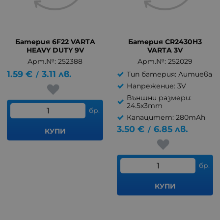
Батерия 6F22 VARTA
Батерия CR2430H3
HEAVY DUTY 9V
VARTA 3V
Арт.№: 252388
Арт.№: 252029
1.59
€
3.11
лв.
Тип батерия: Литиева
/
Напрежение: 3V
Външни размери:
24.5x3mm
бр.
Капацитет: 280mAh
3.50
€
6.85
лв.
/
КУПИ
бр.
КУПИ