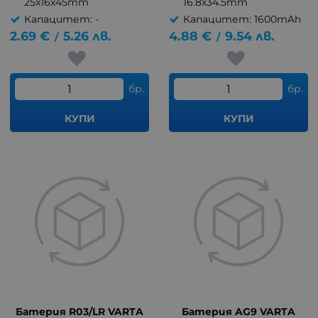
25x16x45mm
16.8x34.5mm
Капацитет: -
Капацитет: 1600mAh
2.69
€
5.26
лв.
4.88
€
9.54
лв.
/
/
бр.
бр.
КУПИ
КУПИ
Батерия R03/LR VARTA
Батерия AG9 VARTA