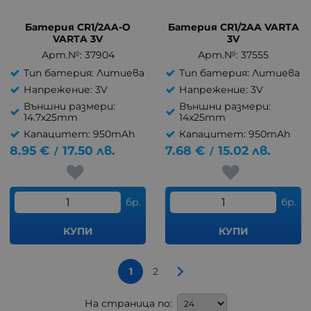
Батерия CR1/2AA-O
Батерия CR1/2AA VARTA
VARTA 3V
3V
Арт.№: 37904
Арт.№: 37555
Тип батерия: Литиева
Тип батерия: Литиева
Напрежение: 3V
Напрежение: 3V
Външни размери:
Външни размери:
14.7x25mm
14x25mm
Капацитет: 950mAh
Капацитет: 950mAh
8.95
€
17.50
лв.
7.68
€
15.02
лв.
/
/
бр.
бр.
КУПИ
КУПИ
1
2
На страница по: