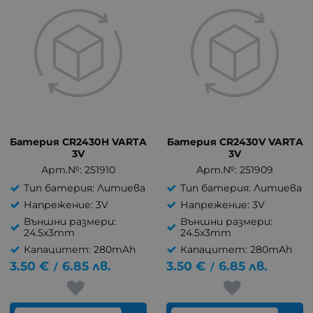
Батерия CR2430H VARTA
Батерия CR2430V VARTA
3V
3V
Арт.№: 251910
Арт.№: 251909
Тип батерия: Литиева
Тип батерия: Литиева
Напрежение: 3V
Напрежение: 3V
Външни размери:
Външни размери:
24.5x3mm
24.5x3mm
Капацитет: 280mAh
Капацитет: 280mAh
3.50
€
6.85
лв.
3.50
€
6.85
лв.
/
/