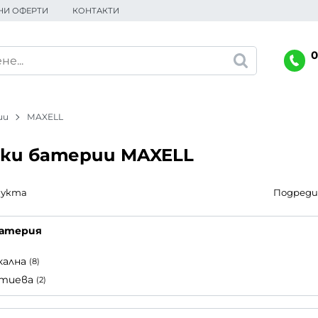
НИ ОФЕРТИ
КОНТАКТИ
0
ии
MAXELL
ки батерии MAXELL
дукта
Подреди 
батерия
кална
(8)
тиева
(2)