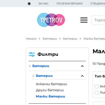
ЗА НАС
ПОЛЕЗНИ ВРЪЗКИ
СПЕЦИАЛ
Начало
Батерии
Батерии
Малки батер
Мал
Филтри
10 Про
Батерии
Батерии
Тип 
Алкални батерии
Ал
Други батерии
Ли
Малки батерии