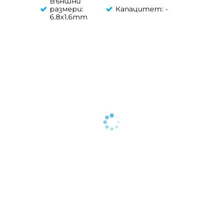
Външни
размери:
Капацитет: -
6.8x1.6mm