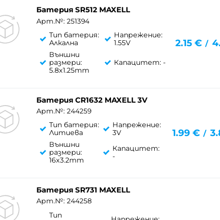
Батерия SR512 MAXELL
Арт.№: 251394
Тип батерия:
Напрежение:
2.15
€
4
Алкална
1.55V
/
Външни
размери:
Капацитет: -
5.8x1.25mm
Батерия CR1632 MAXELL 3V
Арт.№: 244259
Тип батерия:
Напрежение:
1.99
€
3.
Литиева
3V
/
Външни
Капацитет:
размери:
-
16x3.2mm
Батерия SR731 MAXELL
Арт.№: 244258
Тип
Напрежение: