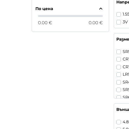
Напр
По цена
1.5
3V
0.00 €
0.00 €
Разм
SR
CR
CR
LR
SR
SR
SR
SR
Външ
SR
SR
4.