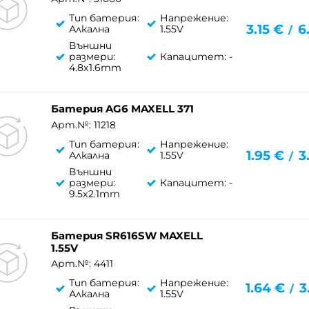
Тип батерия:
Напрежение:
3.15
€
6
Алкална
1.55V
/
Външни
размери:
Капацитет: -
4.8x1.6mm
Батерия AG6 MAXELL 371
Арт.№: 11218
Тип батерия:
Напрежение:
1.95
€
3
Алкална
1.55V
/
Външни
размери:
Капацитет: -
9.5x2.1mm
Батерия SR616SW MAXELL
1.55V
Арт.№: 4411
Тип батерия:
Напрежение:
1.64
€
3
/
Алкална
1.55V