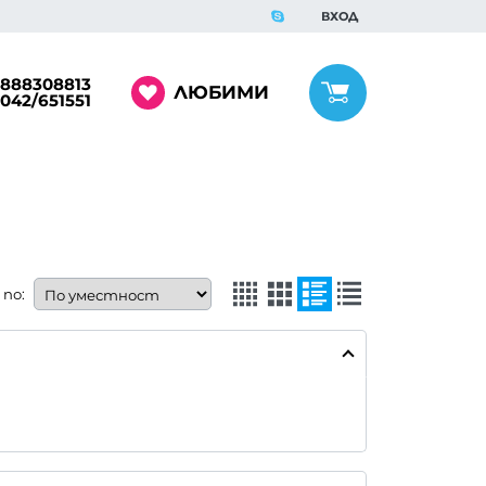
ВХОД
888308813
ЛЮБИМИ
042/651551
по: