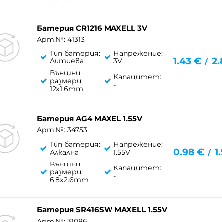
Батерия CR1216 MAXELL 3V
Арт.№: 41313
Тип батерия:
Напрежение:
1.43
€
2.
Литиева
3V
/
Външни
Капацитет:
размери:
-
12x1.6mm
Батерия AG4 MAXEL 1.55V
Арт.№: 34753
Тип батерия:
Напрежение:
0.98
€
1
Алкална
1.55V
/
Външни
Капацитет:
размери:
-
6.8x2.6mm
Батерия SR416SW MAXELL 1.55V
Арт.№: 31086