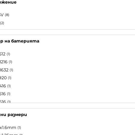
ежение
5V
(8)
(2)
ер на батерията
512
(1)
1216
(1)
1632
(1)
920
(1)
416
(1)
516
(1)
616
(1)
626
(1)
ни размери
716
(1)
731
(1)
8x1.6mm
(1)