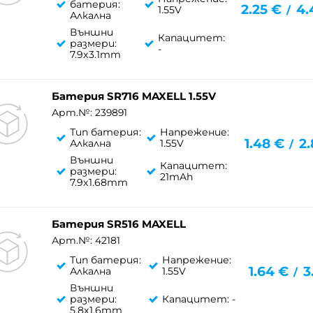
батерия:
2.25
€
4.
1.55V
/
Алкална
Външни
Капацитет:
размери:
-
7.9x3.1mm
Батерия SR716 MAXELL 1.55V
Арт.№: 239891
Тип батерия:
Напрежение:
1.48
€
2.
Алкална
1.55V
/
Външни
Капацитет:
размери:
21mAh
7.9x1.68mm
Батерия SR516 MAXELL
Арт.№: 42181
Тип батерия:
Напрежение:
1.64
€
3
Алкална
1.55V
/
Външни
размери:
Капацитет: -
5.8x1.6mm