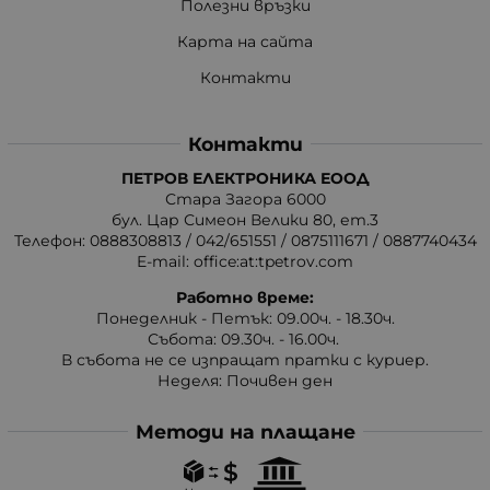
Полезни връзки
Карта на сайта
Контакти
Контакти
ПЕТРОВ ЕЛЕКТРОНИКА ЕООД
Стара Загора 6000
бул. Цар Симеон Велики 80, ет.3
Телефон:
0888308813
/
042/651551
/
0875111671
/
0887740434
E-mail:
office:at:tpetrov.com
Работно време:
Понеделник - Петък: 09.00ч. - 18.30ч.
Събота: 09.30ч. - 16.00ч.
В събота не се изпращат пратки с куриер.
Неделя: Почивен ден
Методи на плащане