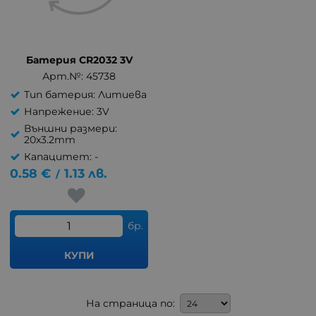
Батерия CR2032 3V
Арт.№: 45738
Тип батерия: Литиева
Напрежение: 3V
Външни размери:
20x3.2mm
Капацитет: -
0.58
€
1.13
лв.
/
бр.
КУПИ
На страница по: