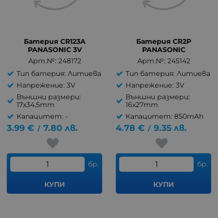
Батерия CR123A
Батерия CR2P
PANASONIC 3V
PANASONIC
Арт.№: 248172
Арт.№: 245142
Тип батерия: Литиева
Тип батерия: Литиева
Напрежение: 3V
Напрежение: 3V
Външни размери:
Външни размери:
17x34,5mm
16x27mm
Капацитет: -
Капацитет: 850mAh
3.99
€
7.80
лв.
4.78
€
9.35
лв.
/
/
бр.
бр.
КУПИ
КУПИ