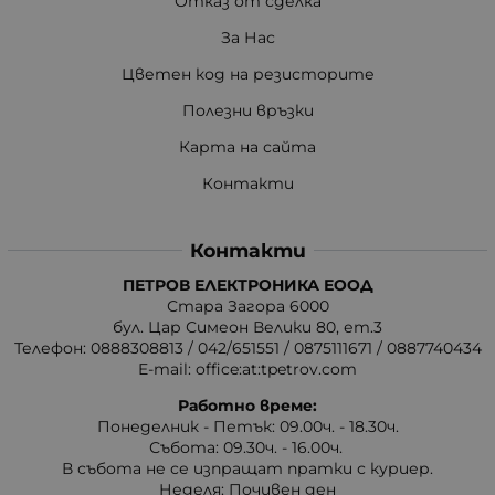
Отказ от сделка
За Нас
Цветен код на резисторите
Полезни връзки
Карта на сайта
Контакти
Контакти
ПЕТРОВ ЕЛЕКТРОНИКА ЕООД
Стара Загора 6000
бул. Цар Симеон Велики 80, ет.3
Телефон:
0888308813
/
042/651551
/
0875111671
/
0887740434
E-mail:
office:at:tpetrov.com
Работно време:
Понеделник - Петък: 09.00ч. - 18.30ч.
Събота: 09.30ч. - 16.00ч.
В събота не се изпращат пратки с куриер.
Неделя: Почивен ден