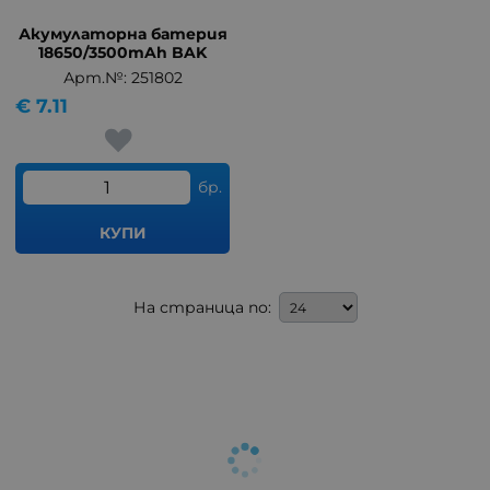
Акумулаторна батерия
18650/3500mAh BAK
Арт.№: 251802
€
7.11
бр.
КУПИ
На страница по: