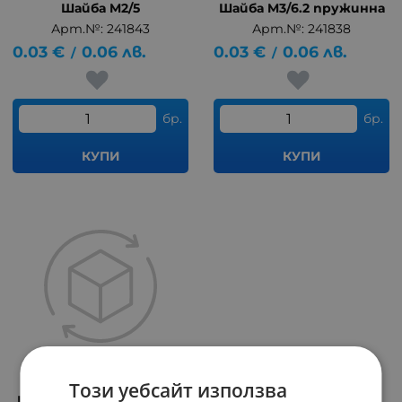
Шайба M2/5
Шайба M3/6.2 пружинна
Арт.№: 241843
Арт.№: 241838
0.03
€
0.06
лв.
0.03
€
0.06
лв.
/
/
бр.
бр.
КУПИ
КУПИ
Този уебсайт използва
Шайба M2/4.4 пружинна