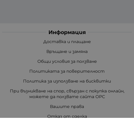
Информация
Доставка и плащане
Връщане и замяна
Общи условия за ползване
Политиката за поверителност
Политика за използване на бисквитки
При възникване на спор, свързан с покупка онлайн,
можете да ползвате сайта ОРС
Вашите права
Отказ от сделка
За Нас