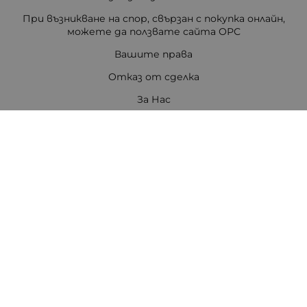
При възникване на спор, свързан с покупка онлайн,
можете да ползвате сайта ОРС
Вашите права
Отказ от сделка
За Нас
Цветен код на резисторите
Полезни връзки
Карта на сайта
Контакти
Контакти
ПЕТРОВ ЕЛЕКТРОНИКА ЕООД
Стара Загора 6000
бул. Цар Симеон Велики 80, ет.3
Телефон:
0888308813
/
042/651551
/
0875111671
/
0887740434
E-mail:
office:at:tpetrov.com