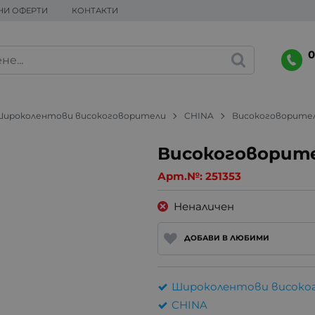
НИ ОФЕРТИ
КОНТАКТИ
0
Широколентови високоговорители
CHINA
Високоговорител
Високоговорите
Арт.№:
251353
Неналичен
ДОБАВИ В ЛЮБИМИ
Широколентови високо
CHINA