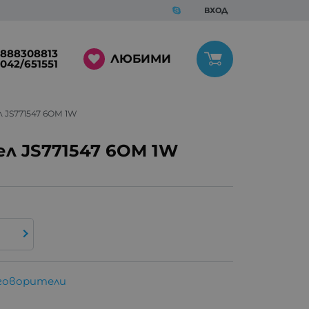
ВХОД
888308813
ЛЮБИМИ
042/651551
 JS771547 6OM 1W
л JS771547 6OM 1W
говорители