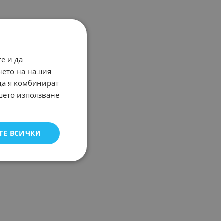
е и да
нето на нашия
 да я комбинират
ашето използване
ТЕ ВСИЧКИ