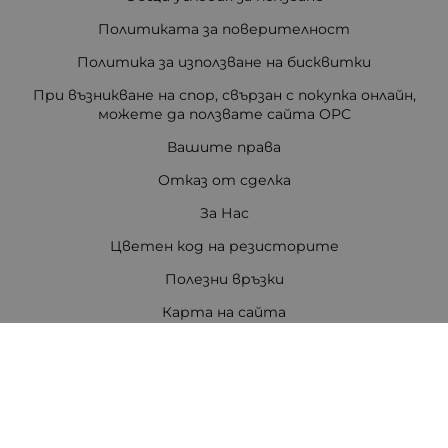
Политиката за поверителност
Политика за използване на бисквитки
При възникване на спор, свързан с покупка онлайн,
можете да ползвате сайта ОРС
Вашите права
Отказ от сделка
За Нас
Цветен код на резисторите
Полезни връзки
Карта на сайта
Контакти
Контакти
ПЕТРОВ ЕЛЕКТРОНИКА ЕООД