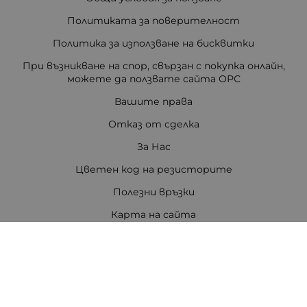
Политиката за поверителност
Политика за използване на бисквитки
При възникване на спор, свързан с покупка онлайн,
можете да ползвате сайта ОРС
Вашите права
Отказ от сделка
За Нас
Цветен код на резисторите
Полезни връзки
Карта на сайта
Контакти
Контакти
ПЕТРОВ ЕЛЕКТРОНИКА ЕООД