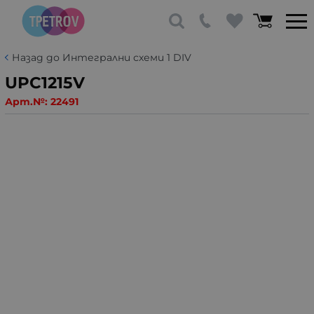
Назад до Интегрални схеми 1 DIV
UPC1215V
Арт.№:
22491