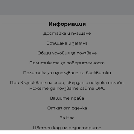
Информация
Доставка и плащане
Връщане и замяна
Общи условия за ползване
Политиката за поверителност
Политика за използване на бисквитки
При възникване на спор, свързан с покупка онлайн,
можете да ползвате сайта ОРС
Вашите права
Отказ от сделка
За Нас
Цветен код на резисторите