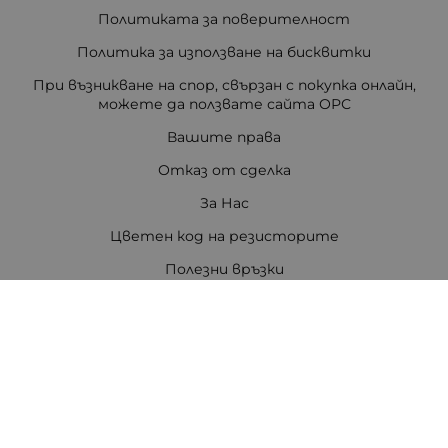
Политиката за поверителност
Политика за използване на бисквитки
При възникване на спор, свързан с покупка онлайн,
можете да ползвате сайта ОРС
Вашите права
Отказ от сделка
За Нас
Цветен код на резисторите
Полезни връзки
Карта на сайта
Контакти
Контакти
ПЕТРОВ ЕЛЕКТРОНИКА ЕООД
Стара Загора 6000