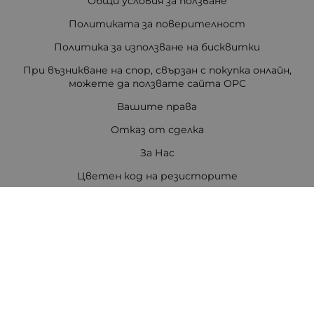
Общи условия за ползване
Политиката за поверителност
Политика за използване на бисквитки
При възникване на спор, свързан с покупка онлайн,
можете да ползвате сайта ОРС
Вашите права
Отказ от сделка
За Нас
Цветен код на резисторите
Полезни връзки
Карта на сайта
Контакти
Контакти
ПЕТРОВ ЕЛЕКТРОНИКА ЕООД