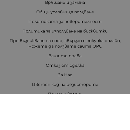
Връщане и замяна
Общи условия за ползване
Политиката за поверителност
Политика за използване на бисквитки
При възникване на спор, свързан с покупка онлайн,
можете да ползвате сайта ОРС
Вашите права
Отказ от сделка
За Нас
Цветен код на резисторите
Полезни връзки
Карта на сайта
Контакти