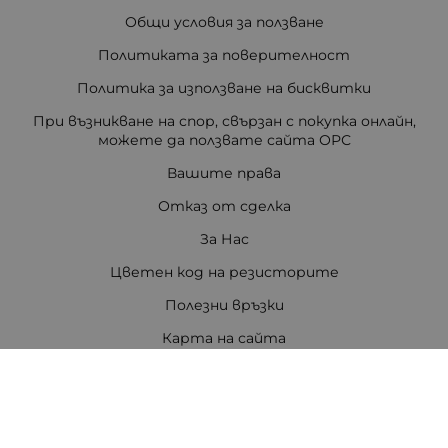
Общи условия за ползване
Политиката за поверителност
Политика за използване на бисквитки
При възникване на спор, свързан с покупка онлайн,
можете да ползвате сайта ОРС
Вашите права
Отказ от сделка
За Нас
Цветен код на резисторите
Полезни връзки
Карта на сайта
Контакти
Контакти