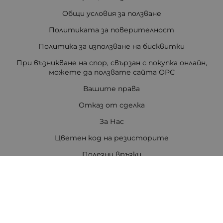
Общи условия за ползване
Политиката за поверителност
Политика за използване на бисквитки
При възникване на спор, свързан с покупка онлайн,
можете да ползвате сайта ОРС
Вашите права
Отказ от сделка
За Нас
Цветен код на резисторите
Полезни връзки
Карта на сайта
Контакти
Контакти