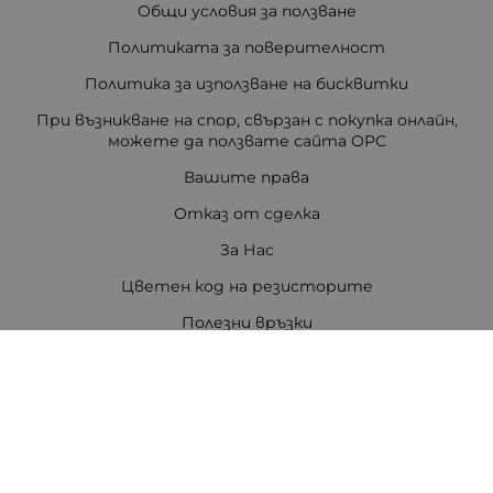
Общи условия за ползване
Политиката за поверителност
Политика за използване на бисквитки
При възникване на спор, свързан с покупка онлайн,
можете да ползвате сайта ОРС
Вашите права
Отказ от сделка
За Нас
Цветен код на резисторите
Полезни връзки
Карта на сайта
Контакти
Контакти