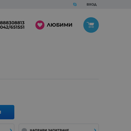
ВХОД
888308813
ЛЮБИМИ
042/651551
И
НАПРАВИ ЗАПИТВАНЕ