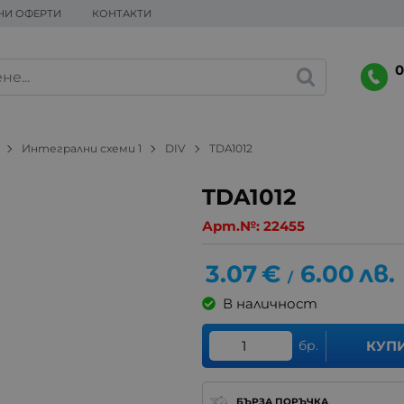
НИ ОФЕРТИ
КОНТАКТИ
0
Интегрални схеми 1
DIV
TDA1012
TDA1012
Арт.№:
22455
3.07
€
6.00
лв.
/
В наличност
бр.
КУП
БЪРЗА ПОРЪЧКА