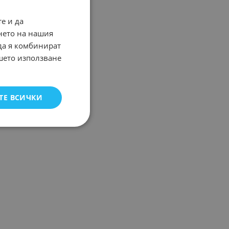
е и да
нето на нашия
 да я комбинират
ашето използване
ТЕ ВСИЧКИ