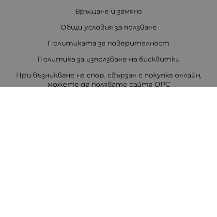
Връщане и замяна
Общи условия за ползване
Политиката за поверителност
Политика за използване на бисквитки
При възникване на спор, свързан с покупка онлайн,
можете да ползвате сайта ОРС
Вашите права
Отказ от сделка
За Нас
Цветен код на резисторите
Полезни връзки
Карта на сайта
Контакти