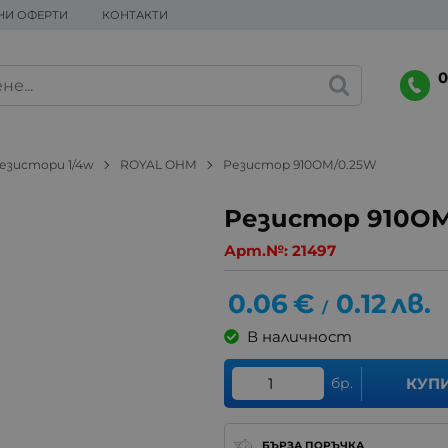
НИ ОФЕРТИ
КОНТАКТИ
0
езистори 1/4w
ROYAL OHM
Резистор 910OM/0.25W
Резистор 910OM
Арт.№:
21497
0.06
€
0.12
лв.
/
В наличност
бр.
КУП
БЪРЗА ПОРЪЧКА