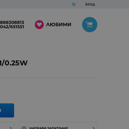
ВХОД
888308813
ЛЮБИМИ
042/651551
/0.25W
И
НАПРАВИ ЗАПИТВАНЕ