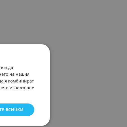
е и да
нето на нашия
 да я комбинират
ашето използване
ТЕ ВСИЧКИ