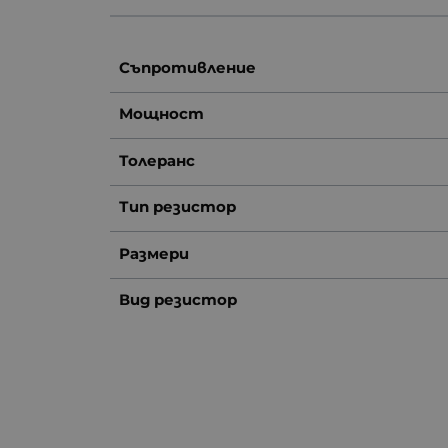
Съпротивление
Мощност
Толеранс
Тип резистор
Размери
Вид резистор