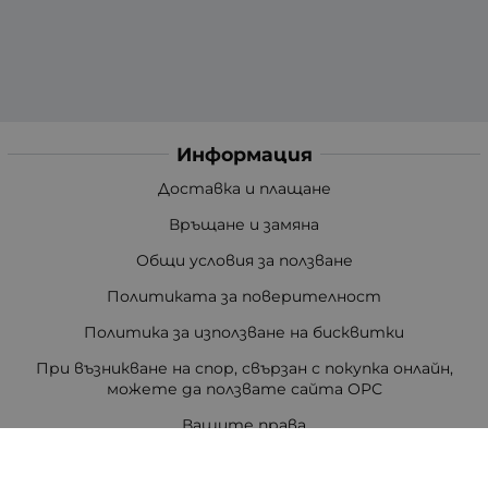
Информация
Доставка и плащане
Връщане и замяна
Общи условия за ползване
Политиката за поверителност
Политика за използване на бисквитки
При възникване на спор, свързан с покупка онлайн,
можете да ползвате сайта ОРС
Вашите права
Отказ от сделка