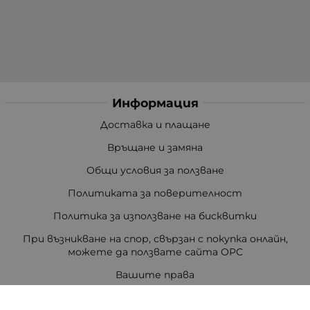
Информация
Доставка и плащане
Връщане и замяна
Общи условия за ползване
Политиката за поверителност
Политика за използване на бисквитки
При възникване на спор, свързан с покупка онлайн,
можете да ползвате сайта ОРС
Вашите права
Отказ от сделка