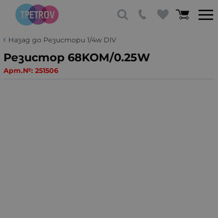
Назад до Резистори 1/4w DIV
Резистор 68KOM/0.25W
Арт.№:
251506