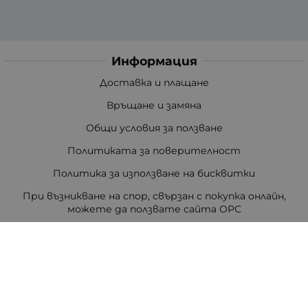
Информация
Доставка и плащане
Връщане и замяна
Общи условия за ползване
Политиката за поверителност
Политика за използване на бисквитки
При възникване на спор, свързан с покупка онлайн,
можете да ползвате сайта ОРС
Вашите права
Отказ от сделка
За Нас
Цветен код на резисторите