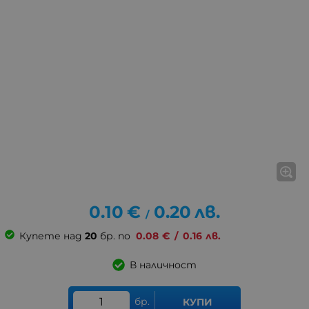
0.10
€
0.20
лв.
/
Купете над
20
бр. по
0.08
€
/
0.16
лв.
В наличност
бр.
КУПИ