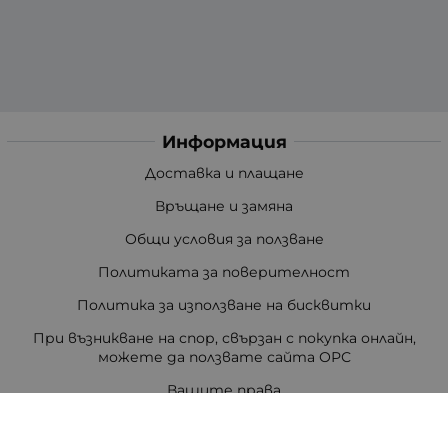
Информация
Доставка и плащане
Връщане и замяна
Общи условия за ползване
Политиката за поверителност
Политика за използване на бисквитки
При възникване на спор, свързан с покупка онлайн,
можете да ползвате сайта ОРС
Вашите права
Отказ от сделка