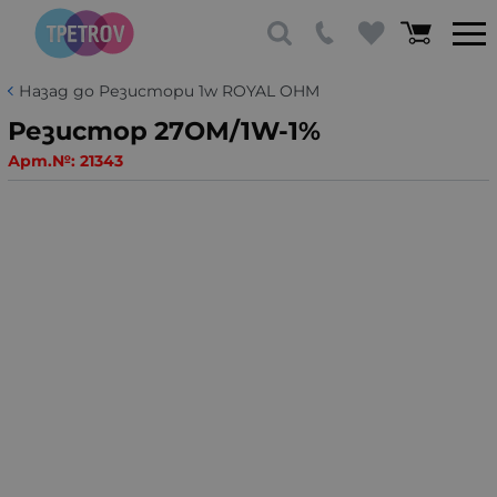
Назад до Резистори 1w ROYAL OHM
Резистор 27OM/1W-1%
Арт.№:
21343