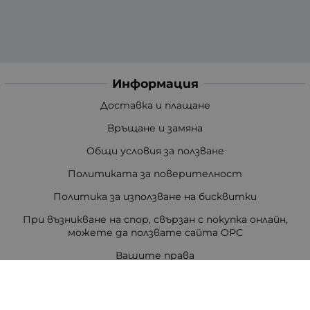
Информация
Доставка и плащане
Връщане и замяна
Общи условия за ползване
Политиката за поверителност
Политика за използване на бисквитки
При възникване на спор, свързан с покупка онлайн,
можете да ползвате сайта ОРС
Вашите права
Отказ от сделка
За Нас