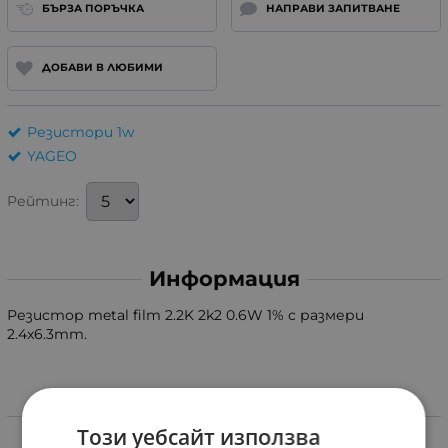
БЪРЗА ПОРЪЧКА
НАПРАВИ ЗАПИТВАНЕ
ДОБАВИ В ЛЮБИМИ
Резистори 1w
YAGEO
Рейтинг:
Информация
Резистор metal film 2.2K 2k2 0.6W 1% с размери
2.4x6.3mm.
Характеристики
Този уебсайт използва